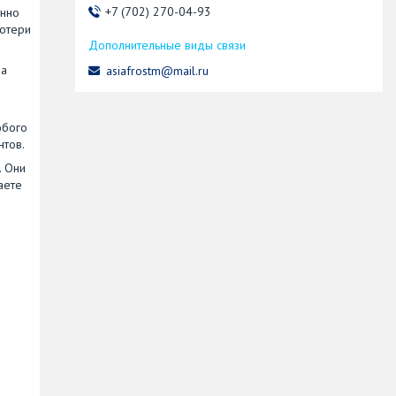
+7 (702) 270-04-93
енно
потери
ia
asiafrostm@mail.ru
юбого
нтов.
. Они
аете