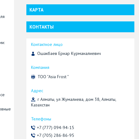
КАРТА
для
КОНТАКТЫ
ми:
Ошакбаев Ернар Курманалиевич
ТОО "Asia Frost "
все
г Алматы, ул Жумалиева, дом 38, Алматы,
Казахстан
новные
+7 (777) 094-94-15
+7 (705) 286-86-95
ы