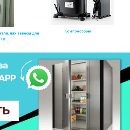
Компрессоры
етли, пвх завесы для
мер