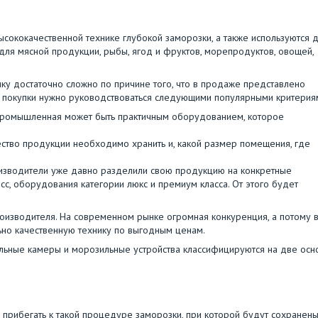
ококачественной технике глубокой заморозки, а также используются 
для мясной продукции, рыбы, ягод и фруктов, морепродуктов, овощей,
у достаточно сложно по причине того, что в продаже представлено
 покупки нужно руководствоваться следующими популярными критерия
промышленная может быть практичным оборудованием, которое
чество продукции необходимо хранить и, какой размер помещения, где
изводители уже давно разделили свою продукцию на конкретные
сс, оборудования категории люкс и премиум класса. От этого будет
изводителя. На современном рынке огромная конкуренция, а потому 
но качественную технику по выгодным ценам.
льные камеры и морозильные устройства классифицируются на две ос
прибегать к такой процедуре заморозки, при которой будут сохранен