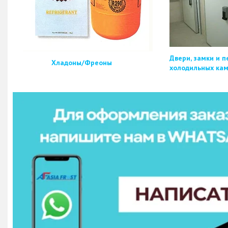
Двери, замки и п
Хладоны/Фреоны
холодильных ка