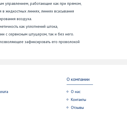
ым управлением, работающие как при прямом,
я в жидкостных линиях, линиях всасывания
ирования воздуха.
етичность как уплотнений штока,
ии с сервисным штуцером, так и без него.
 позволяющее зафиксировать его проволокой
О компании
плата
О нас
Контакты
Отзывы