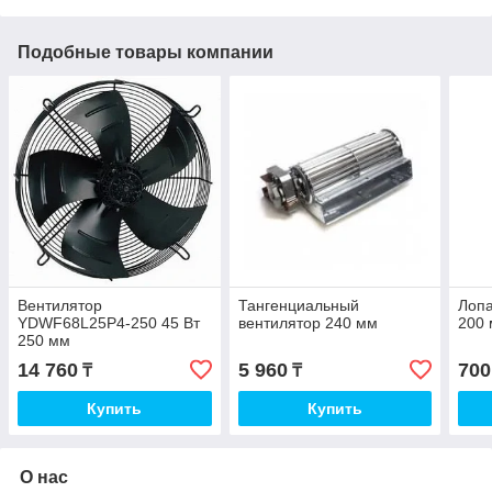
Подобные товары компании
Вентилятор
Тангенциальный
Лопа
YDWF68L25P4-250 45 Вт
вентилятор 240 мм
200
250 мм
14 760
5 960
700
₸
₸
Купить
Купить
О нас