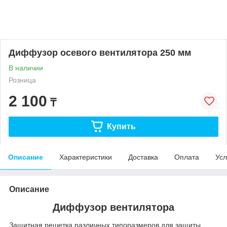
Диффузор осевого вентилятора 250 мм
В наличии
Розница
2 100
₸
Купить
Описание
Характеристики
Доставка
Оплата
Усл
Описание
Диффузор вентилятора
Защитная решетка различных типоразмеров для защиты