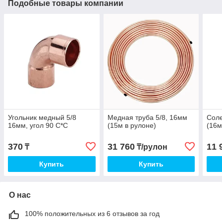
Подобные товары компании
Угольник медный 5/8
Медная труба 5/8, 16мм
Соле
16мм, угол 90 С*С
(15м в рулоне)
(16м
370
31 760
11 
₸
₸/рулон
Купить
Купить
О нас
100% положительных из 6 отзывов за год