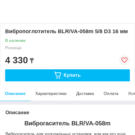
Вибропоглотитель BLR/VA-058m 5/8 D3 16 мм
В наличии
Розница
4 330
₸
Купить
Описание
Характеристики
Доставка
Оплата
Усл
Описание
Виброгаситель BLR/VA-058m
Виброгаситель для холодильных установок, или как его еще