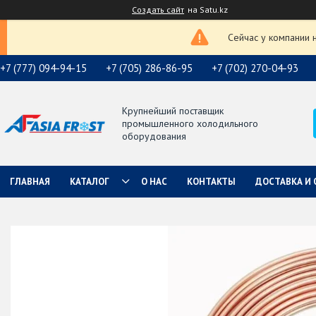
Создать сайт
на Satu.kz
Сейчас у компании 
+7 (777) 094-94-15
+7 (705) 286-86-95
+7 (702) 270-04-93
Крупнейший поставщик
промышленного холодильного
оборудования
ГЛАВНАЯ
КАТАЛОГ
О НАС
КОНТАКТЫ
ДОСТАВКА И 