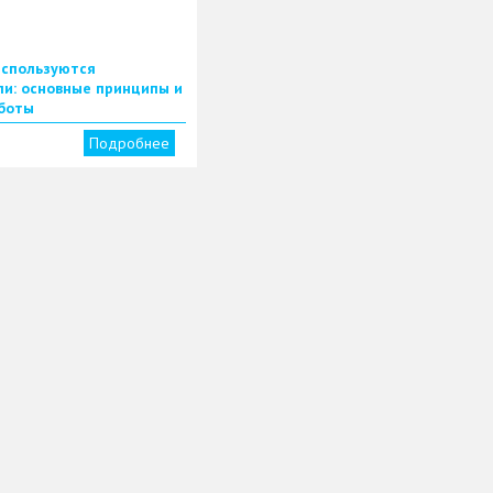
используются
и: основные принципы и
боты