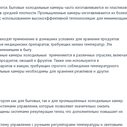
ются. Бытовые холодильные камеры часто изготавливаются из пластиков
в средней плотности. Промышленные камеры изготавливаются из боле
, с использованием высокоэффективной теплоизоляции для минимизации
аходят применение в домашних условиях для хранения продуктов
ния медицинских препаратов, требующих низких температур. Эти
заменимыми в быту.
ые камеры холодильные применяются в различных отраслях, включа
родуктов, овощей и фруктов. Также они используются в
аратов и вакцин, требующих строгого соблюдения температурного
ьные камеры необходимы для хранения реактивов и других
ором как для бытовых, так и для промышленных холодильных камер.
темами управления, которые позволяют значительно снизить
щены системами рекуперации тепла, что дополнительно повышает их
стему управления с ручными регуляторами температуры и световыми