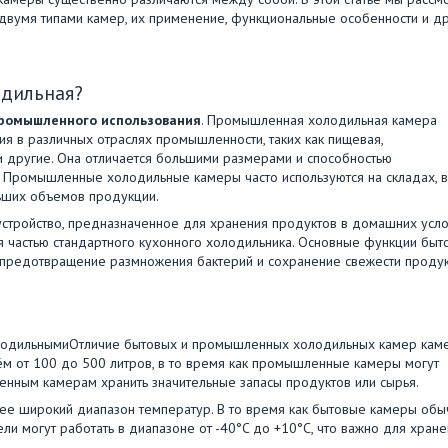
двумя типами камер, их применение, функциональные особенности и д
одильная?
промышленного использования
. Промышленная холодильная камера
я в различных отраслях промышленности, таких как пищевая,
и другие. Она отличается большими размерами и способностью
 Промышленные холодильные камеры часто используются на складах, в
ьших объемов продукции.
 устройство, предназначенное для хранения продуктов в домашних усло
я частью стандартного кухонного холодильника. Основные функции быт
предотвращение размножения бактерий и сохранение свежести продук
лодильнымиОтличие бытовых и промышленных холодильных камер кам
ём от 100 до 500 литров, в то время как промышленные камеры могут
ленным камерам хранить значительные запасы продуктов или сырья.
е широкий диапазон температур. В то время как бытовые камеры обы
 могут работать в диапазоне от -40°C до +10°C, что важно для хране