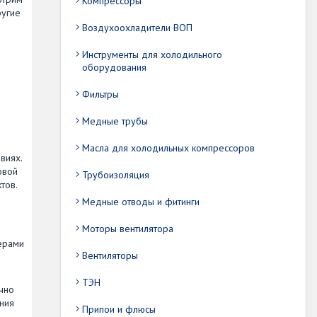
Компрессоры
ругие
Воздухоохладители ВОП
Инструменты для холодильного
оборудования
Фильтры
Медные трубы
Масла для холодильных компрессоров
виях.
овой
Трубоизоляция
тов.
Медные отводы и фитинги
Моторы вентилятора
ерами
Вентиляторы
ТЭН
чно
ния
Припои и флюсы